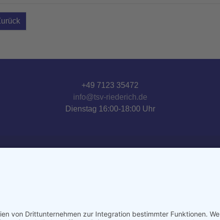
Zurück
+49 7123 35472
info@tsv-riederich.de
Dienstag 16:00-18:00 Uhr
© 2026 TSV Riederich 1897 e.V.