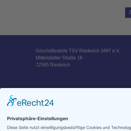
Geschäftsstelle TSV Riederich 1897 e.V.
Mittelstädter Straße 16
72585 Riederich