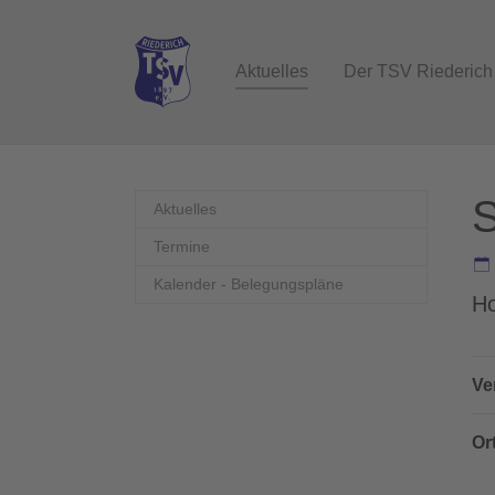
Zum Hauptinhalt springen
Aktuelles
Der TSV Riederich
S
Aktuelles
Termine
Kalender - Belegungspläne
Ho
Ve
Or