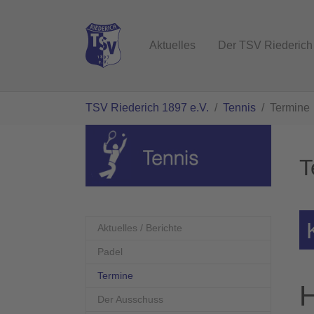
Zum Hauptinhalt springen
Aktuelles
Der TSV Riederich
Sie sind hier:
TSV Riederich 1897 e.V.
Tennis
Termine
T
Aktuelles / Berichte
Padel
(current)
Termine
H
Der Ausschuss