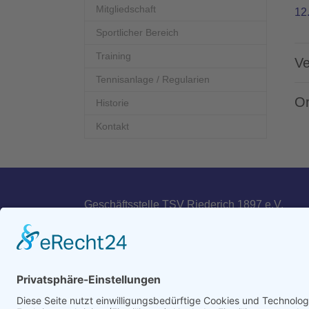
Mitgliedschaft
12
Sportlicher Bereich
Training
Ve
Tennisanlage / Regularien
Or
Historie
Kontakt
Geschäftsstelle TSV Riederich 1897 e.V.
Mittelstädter Straße 16
72585 Riederich