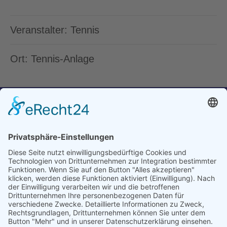
Veranstalter: Tennis
Ort: Tennis-Anlage
Geschäftsstelle TSV Riederich 1897 e.V.
Mittelstädter Straße 16
72585 Riederich
+49 7123 35472
info@tsv-riederich.de
Dienstag 16:00-18:00 Uhr