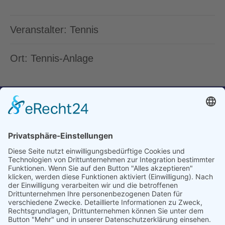
Veranstalter: Tennis
Ort: Tennis-Anlage
Geschäftsstelle TSV Riederich 1897 e.V.
Mittelstädter Straße 16
72585 Riederich
+49 7123 35472
info@tsv-riederich.de
Dienstag 16:00-18:00 Uhr