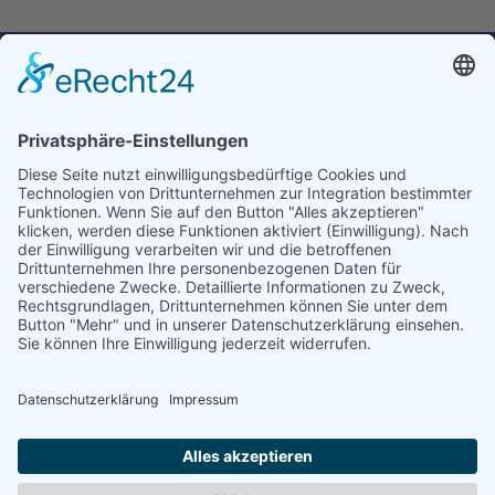
Geschäftsstelle TSV Riederich 1897 e.V.
Mittelstädter Straße 16
72585 Riederich
+49 7123 35472
info@tsv-riederich.de
Dienstag 16:00-18:00 Uhr
Kontakt
Impressum
Datenschutz